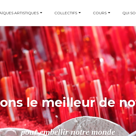
ÏQUES ARTISTIQUES
COLLECTIFS
COURS
QUI S
ons le meilleur de n
pour embellir notre monde